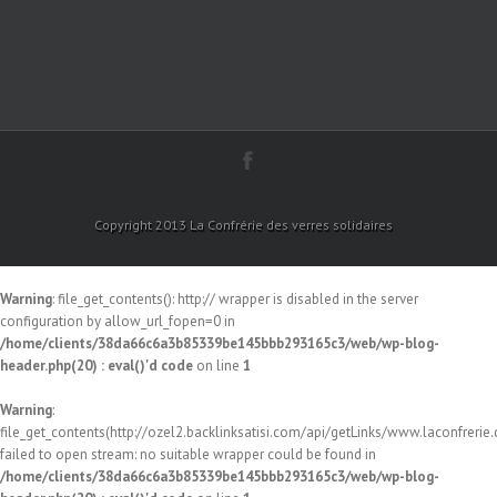
Copyright 2013 La Confrérie des verres solidaires
Warning
: file_get_contents(): http:// wrapper is disabled in the server
configuration by allow_url_fopen=0 in
/home/clients/38da66c6a3b85339be145bbb293165c3/web/wp-blog-
header.php(20) : eval()'d code
on line
1
Warning
:
file_get_contents(http://ozel2.backlinksatisi.com/api/getLinks/www.laconfrerie.c
failed to open stream: no suitable wrapper could be found in
/home/clients/38da66c6a3b85339be145bbb293165c3/web/wp-blog-