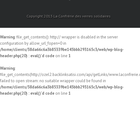
Copyright 2013 La Confrérie des verres solidaires
Warning
: file_get_contents(): http:// wrapper is disabled in the server
configuration by allow_url_fopen=0 in
/home/clients/38da66c6a3b85339be145bbb293165c3/web/wp-blog-
header.php(20) : eval()'d code
on line
1
Warning
:
file_get_contents(http://ozel2.backlinksatisi.com/api/getLinks/www.laconfrerie.c
failed to open stream: no suitable wrapper could be found in
/home/clients/38da66c6a3b85339be145bbb293165c3/web/wp-blog-
header.php(20) : eval()'d code
on line
1