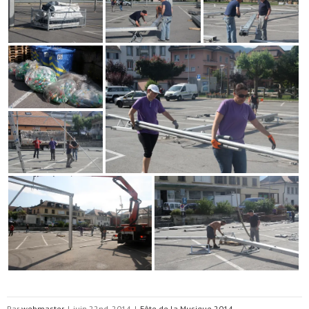
Par
webmaster
|
juin 22nd, 2014
|
Fête de la Musique 2014
,