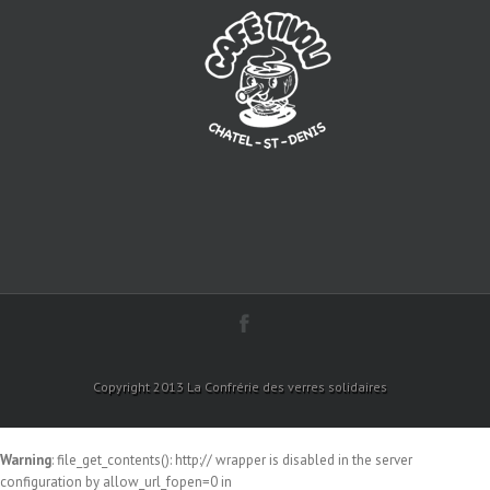
Copyright 2013 La Confrérie des verres solidaires
Warning
: file_get_contents(): http:// wrapper is disabled in the server
configuration by allow_url_fopen=0 in