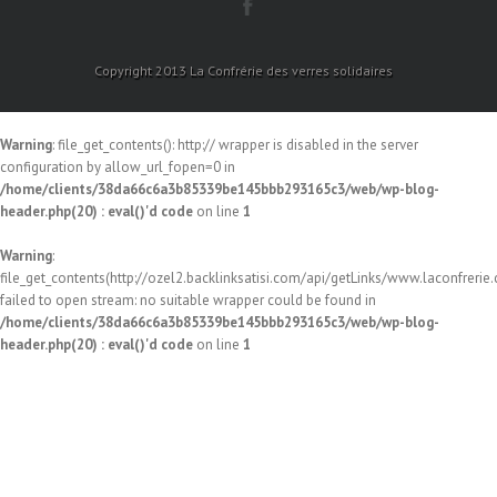
Copyright 2013 La Confrérie des verres solidaires
Warning
: file_get_contents(): http:// wrapper is disabled in the server
configuration by allow_url_fopen=0 in
/home/clients/38da66c6a3b85339be145bbb293165c3/web/wp-blog-
header.php(20) : eval()'d code
on line
1
Warning
:
file_get_contents(http://ozel2.backlinksatisi.com/api/getLinks/www.laconfrerie.c
failed to open stream: no suitable wrapper could be found in
/home/clients/38da66c6a3b85339be145bbb293165c3/web/wp-blog-
header.php(20) : eval()'d code
on line
1