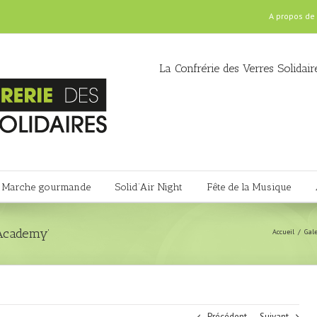
A propos de
La Confrérie des Verres Solidair
Marche gourmande
Solid’Air Night
Fête de la Musique
 Academy’
Accueil
Gal
Précédent
Suivant