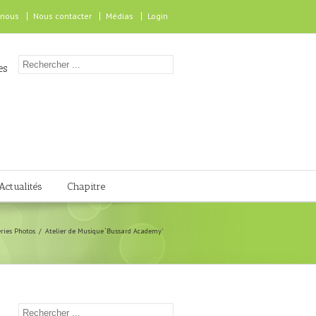
 nous
Nous contacter
Médias
Login
es
Actualités
Chapitre
eries Photos
Atelier de Musique ‘Bussard Academy’