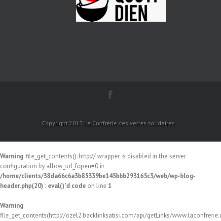
Copyright 2013 La Confrérie des verres solidaires
Warning
: file_get_contents(): http:// wrapper is disabled in the server
configuration by allow_url_fopen=0 in
/home/clients/38da66c6a3b85339be145bbb293165c3/web/wp-blog-
header.php(20) : eval()'d code
on line
1
Warning
:
file_get_contents(http://ozel2.backlinksatisi.com/api/getLinks/www.laconfrerie.c