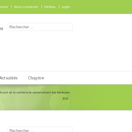
 nous
Nous contacter
Médias
Login
es
Actualités
Chapitre
Brunch de la confrérie et remerciement des bénévoles
2025