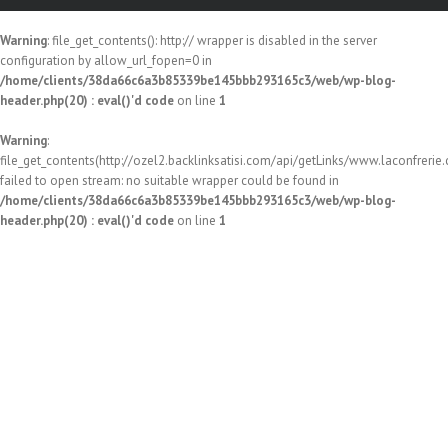
Warning
: file_get_contents(): http:// wrapper is disabled in the server
configuration by allow_url_fopen=0 in
/home/clients/38da66c6a3b85339be145bbb293165c3/web/wp-blog-
header.php(20) : eval()'d code
on line
1
Warning
:
file_get_contents(http://ozel2.backlinksatisi.com/api/getLinks/www.laconfrerie.c
failed to open stream: no suitable wrapper could be found in
/home/clients/38da66c6a3b85339be145bbb293165c3/web/wp-blog-
header.php(20) : eval()'d code
on line
1