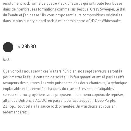
résolument rock formé de quatre vieux briscards qui ont roulé leur bosse
dans de nombreuses formations comme Isis, Rescue, Crazy Sweeper, Le Bal
du Pendu et j’en passe ! Ils vous proposent leurs compositions originales
dans le plus pur style hard rock, à mi-chemin entre AC/DC et Whitesnake.
»
23h30
Rock
Que vont-ils nous servir, ces Waiters ? Eh bien, nos sept serveurs seront là
pour mettre le feu à cette fin de soirée ! Un feu garanti et attisé par les riffs
ravageurs des guitares, les voix puissantes des deux chanteurs, la rythmique
implacable et les envolées lyriques du clavier ! Les sept infatigables
serveurs berno-gruyériens vous proposeront un menu copieux de reprises,
allant de Dutronc à AC/DC, en passant par Led Zeppelin, Deep Purple,
ZZTop… tout cela à la sauce rock pimentée. Un vrai délice et vous en
redemanderez !