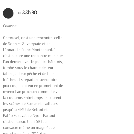
»
22h30
Chanson
Carrousel, c’est une rencontre, celle
de Sophie l’Auvergnate et de
Léonard le Franc-Montagnard. Et
c’est encore une rencontre magique
l’an dernier avec le public châtelois,
tombé sous le charme de leur
talent, de leur pêche et de leur
fraîcheur. Ils repartent avec notre
prix coup de cœur en promettant de
revenir l’an prochain comme le veut
la coutume. Entretemps ils courent
les scènes de Suisse et d’ailleurs
jusqu’au FIMU de Belfort et au
Paléo Festival de Nyon. Partout
c’est un tabac ! La TSR leur
consacre même un magnifique
reportage début 2011 dans