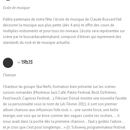
Ecole de musique
Fidèle partenaire de notre fête, l’école de musique de Claude Bussard fait
découvrir la musique aux plus petits (dès 4 ans) et offre des cours de
multiples instruments et pour tous les niveaux. L’école sera représentée sur
scène par le bussardacademyband, composé d’élèves qui reprennent des
standards du rock et de musique actuelle.
»
19h15
Chanson
Chanteur du groupe Ska Nerfs, formation bien présente sur les scènes
suisses romandes (Montreux Jazz Café, Paléo Festival, Rock Oz’Arènes,
Festi’neuch, Caprices Festival…), Félicien Donzé montre une nouvelle facette
de sa personnalité sous le nom de LiA. Février 2011, il sort son premier
album chanson aux influences folk-rock. «…une sacrée force, une belle
énergie, une voix qui se brise comme des vagues contre les rochers, … il
nous avait dans la poche dès la première chanson… faut y goûter. J’adore…
et je crois que c’est pour longtemps…» (U. Schuwey, programmateur festival