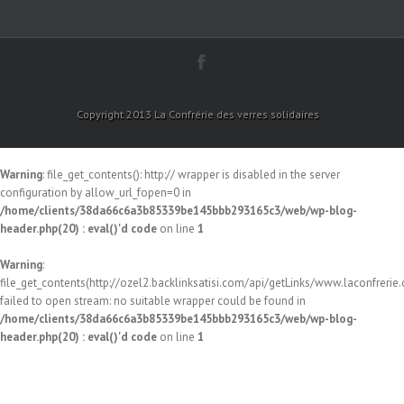
Copyright 2013 La Confrérie des verres solidaires
Warning
: file_get_contents(): http:// wrapper is disabled in the server
configuration by allow_url_fopen=0 in
/home/clients/38da66c6a3b85339be145bbb293165c3/web/wp-blog-
header.php(20) : eval()'d code
on line
1
Warning
:
file_get_contents(http://ozel2.backlinksatisi.com/api/getLinks/www.laconfrerie.c
failed to open stream: no suitable wrapper could be found in
/home/clients/38da66c6a3b85339be145bbb293165c3/web/wp-blog-
header.php(20) : eval()'d code
on line
1