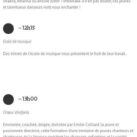
Shakira, Rihanna ou encore Justin Timberlake. A n’en pas douter, ces jeunes
et talentueux danseurs vont vous enchanter !
»
12h15
Ecole de musique
Des élèves de l’école de musique vous présentent le fruit de leur travail .
»
13h00
Chœur d’enfants
Emmenée, coachée, dirigée, dorlotée par Emilie Colliard, la jeune et
passionnée directrice, cette formation d’une trentaine de jeunes chanteurs et
chanteuses de la Veveyse revisitent les chansons enfantines et la variété