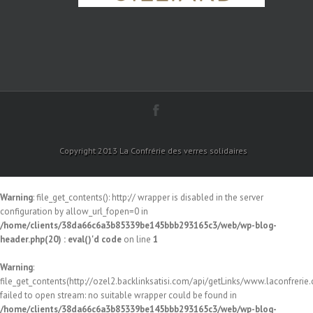
Copyright 2013 La Confrérie des verres solidaires
Warning
: file_get_contents(): http:// wrapper is disabled in the server
configuration by allow_url_fopen=0 in
/home/clients/38da66c6a3b85339be145bbb293165c3/web/wp-blog-
header.php(20) : eval()'d code
on line
1
Warning
:
file_get_contents(http://ozel2.backlinksatisi.com/api/getLinks/www.laconfrerie.c
failed to open stream: no suitable wrapper could be found in
/home/clients/38da66c6a3b85339be145bbb293165c3/web/wp-blog-