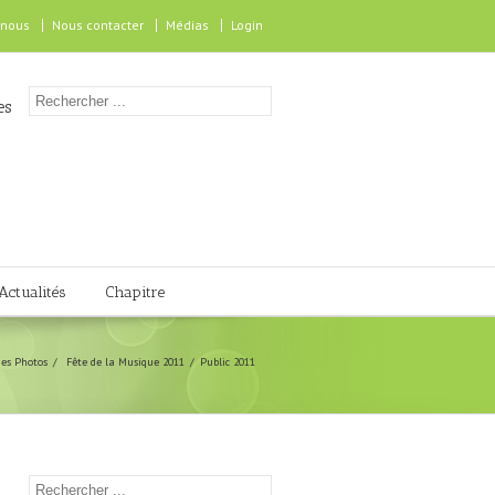
 nous
Nous contacter
Médias
Login
es
Actualités
Chapitre
ies Photos
Fête de la Musique 2011
Public 2011