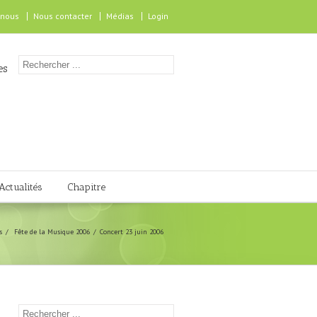
 nous
Nous contacter
Médias
Login
es
Actualités
Chapitre
s
Fête de la Musique 2006
Concert 23 juin 2006