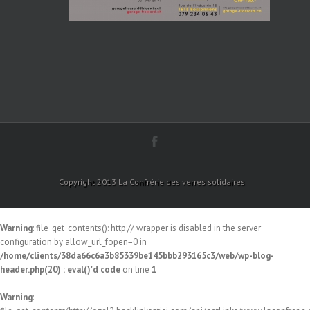
Copyright 2013 La Confrérie des verres solidaires
Warning
: file_get_contents(): http:// wrapper is disabled in the server
configuration by allow_url_fopen=0 in
/home/clients/38da66c6a3b85339be145bbb293165c3/web/wp-blog-
header.php(20) : eval()'d code
on line
1
Warning
: