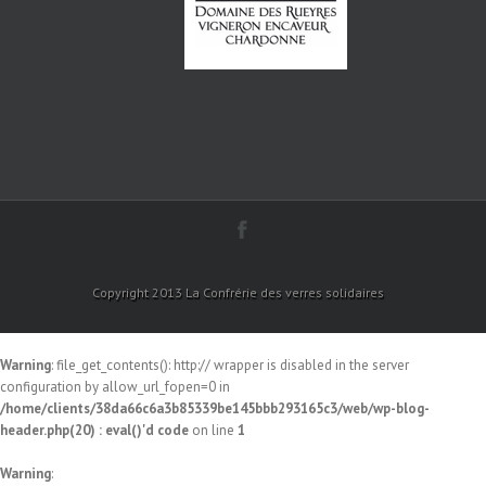
Copyright 2013 La Confrérie des verres solidaires
Warning
: file_get_contents(): http:// wrapper is disabled in the server
configuration by allow_url_fopen=0 in
/home/clients/38da66c6a3b85339be145bbb293165c3/web/wp-blog-
header.php(20) : eval()'d code
on line
1
Warning
: