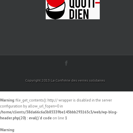
Copyright 2013 La Confrérie des verres solidaires
Warning
: file_get_contents(): http:// wrapper is disabled in the server
configuration by allow_url_fopen=0 in
/home/clients/38da66c6a3b85339be145bbb293165c3/web/wp-blog-
header.php(20) : eval()'d code
on line
1
Warning
: