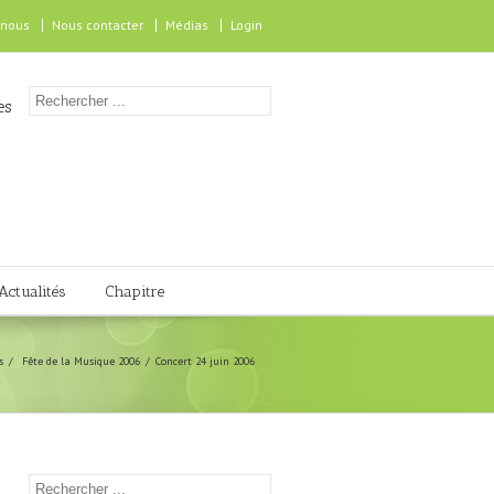
 nous
Nous contacter
Médias
Login
es
Actualités
Chapitre
s
Fête de la Musique 2006
Concert 24 juin 2006