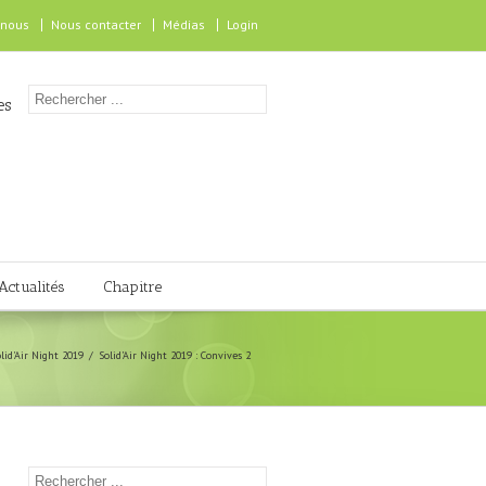
 nous
Nous contacter
Médias
Login
es
Actualités
Chapitre
lid'Air Night 2019
Solid’Air Night 2019 : Convives 2