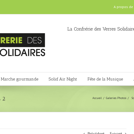
A propos de
La Confrérie des Verres Solidair
Marche gourmande
Solid’Air Night
Fête de la Musique
s 2
Accueil
Galeries Photos
So
Précédent
Suivant