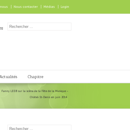
 nous
Nous contacter
Médias
Login
es
Actualités
Chapitre
Fanny LEEB sur la scène de la Fête de la Musique –
Châtel-St-Denis en juin 2014