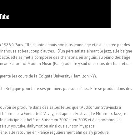
n 1986 à Paris. Elle chante depuis son plus jeune age et est inspirée par des
y Winehouse et beaucoup d’autres…D’un père artiste aimant le jazz, elle baigne
dacte, elle se met à composer des chansons, en anglais, au piano dès l’age
erican School of Modern Music (Paris) où elle y suit des cours de chant et de
équente les cours de la Colgate University (Hamilton,NY).
et la Belgique pour faire ses premiers pas sur scène…Elle se produit dans des
ouvoir se produire dans des salles telles que l’Auditorium Stravinski à
Théatre de la Grenette à Vevey, Le Caprices Festival , Le Montreux Jazz, Le
Elle participe au théléton Suisse en 2007 et en 2008 et à de nombreuses
fusé sur youtube, dailymotion ainsi que sur son Myspace.
cène, elle retourne en France régulièrement afin de s’y produire.