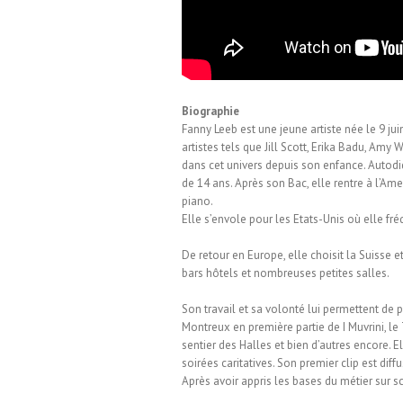
Biographie
Fanny Leeb est une jeune artiste née le 9 jui
artistes tels que Jill Scott, Erika Badu, Am
dans cet univers depuis son enfance. Autodi
de 14 ans. Après son Bac, elle rentre à l’Am
piano.
Elle s’envole pour les Etats-Unis où elle fr
De retour en Europe, elle choisit la Suisse 
bars hôtels et nombreuses petites salles.
Son travail et sa volonté lui permettent de p
Montreux en première partie de I Muvrini, le 
sentier des Halles et bien d’autres encore. 
soirées caritatives. Son premier clip est dif
Après avoir appris les bases du métier sur s