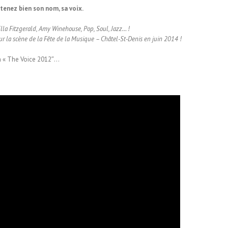
tenez bien son nom, sa voix.
lla Fitzgerald, Amy Winehouse, Pop, Soul, Jazz… !
 sur la scène de la Fête de la Musique – Châtel-St-Denis en juin 2014 !
on « The Voice 2012″…