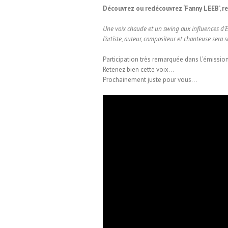
Découvrez ou redécouvrez ‘Fanny LEEB’, re
Une voix chaude et un swing aux influences d’E
L’artiste, auteur, compositeur et chanteuse sera
Participation très remarquée dans l’émissi
Retenez bien cette voix…
Prochainement juste pour vous…