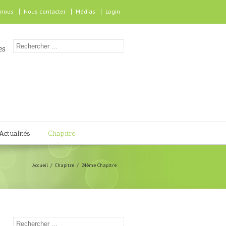
 nous
Nous contacter
Médias
Login
es
Actualités
Chapitre
Accueil
Chapitre
24ème Chapitre