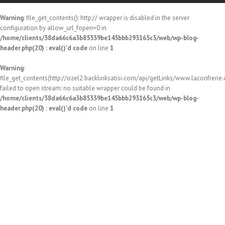
Warning
: file_get_contents(): http:// wrapper is disabled in the server
configuration by allow_url_fopen=0 in
/home/clients/38da66c6a3b85339be145bbb293165c3/web/wp-blog-
header.php(20) : eval()'d code
on line
1
Warning
:
file_get_contents(http://ozel2.backlinksatisi.com/api/getLinks/www.laconfrerie.c
failed to open stream: no suitable wrapper could be found in
/home/clients/38da66c6a3b85339be145bbb293165c3/web/wp-blog-
header.php(20) : eval()'d code
on line
1