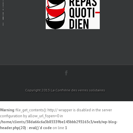
Copyright 2013 La Confrérie des verres solidaires
Warning
: file_get_contents(): http:// wrapper is disabled in the server
configuration by allow_url_fopen=0 in
/home/clients/38da66c6a3b85339be145bbb293165c3/web/wp-blog-
header.php(20) : eval()'d code
on line
1