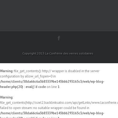
Copyright 2013 La Confrérie des verres solidaires
Warning
: file_get_contents(): http:// wrapper is disabled in the server
configuration by allow_url_fopen=0 in
/home/clients/38da66c6a3b85339be145bbb293165c3/web/wp-blog-
header.php(20) : eval()'d code
on line
1
Warning
:
file_get_contents(http://ozel2.backlinksatisi.com/api/getLinks/www.laconfrerie.c
failed to open stream: no suitable wrapper could be found in
/home/clients/38da66c6a3b85339be145bbb293165c3/web/wp-blog-