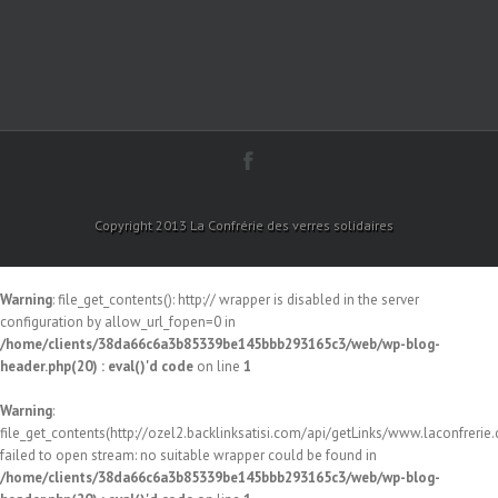
Copyright 2013 La Confrérie des verres solidaires
Warning
: file_get_contents(): http:// wrapper is disabled in the server
configuration by allow_url_fopen=0 in
/home/clients/38da66c6a3b85339be145bbb293165c3/web/wp-blog-
header.php(20) : eval()'d code
on line
1
Warning
:
file_get_contents(http://ozel2.backlinksatisi.com/api/getLinks/www.laconfrerie.c
failed to open stream: no suitable wrapper could be found in
/home/clients/38da66c6a3b85339be145bbb293165c3/web/wp-blog-