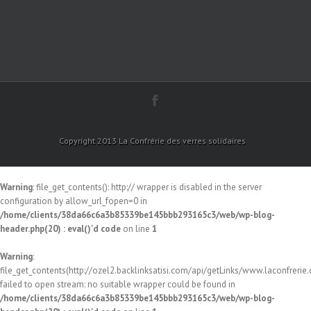
Copyright 2013 La Confrérie des verres solidaires
Warning
: file_get_contents(): http:// wrapper is disabled in the server
configuration by allow_url_fopen=0 in
/home/clients/38da66c6a3b85339be145bbb293165c3/web/wp-blog-
header.php(20) : eval()'d code
on line
1
Warning
:
file_get_contents(http://ozel2.backlinksatisi.com/api/getLinks/www.laconfrerie.c
failed to open stream: no suitable wrapper could be found in
/home/clients/38da66c6a3b85339be145bbb293165c3/web/wp-blog-