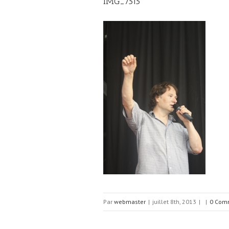
IMG_7515
Par
webmaster
|
juillet 8th, 2013
|
|
0 Com