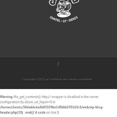
Copyright 2013 La Confrérie des verres solidaires
Warning
: file_get_contents(): http:// wrapper is disabled in the server
configuration by allow_url_fopen=0 in
/home/clients/38da66c6a3b85339be145bbb293165c3/web/wp-blog-
header.php(20) : eval()'d code
on line
1