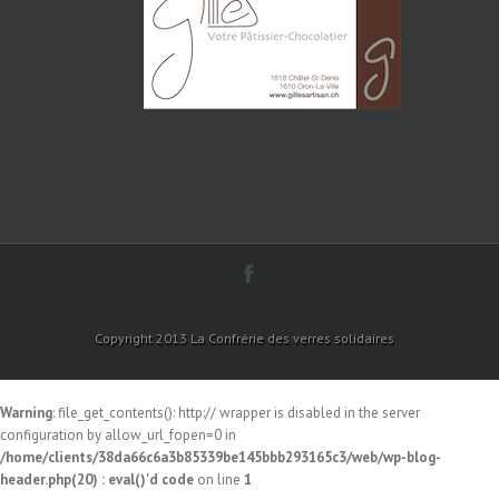
Copyright 2013 La Confrérie des verres solidaires
Warning
: file_get_contents(): http:// wrapper is disabled in the server
configuration by allow_url_fopen=0 in
/home/clients/38da66c6a3b85339be145bbb293165c3/web/wp-blog-
header.php(20) : eval()'d code
on line
1