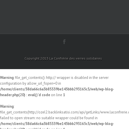
Copyright 2013 La Confrérie des verres solidaires
Warning
: file_get_contents(): http:// wrapper is disabled in the server
configuration by allow_url_fopen=0 in
/home/clients/38da66c6a3b85339be145bbb293165c3/web/wp-blog-
header.php(20) : eval()'d code
on line
1
Warning
:
file_get_contents(http://ozel2.backlinksatisi.com/api/getLinks/www.laconfrerie.c
failed to open stream: no suitable wrapper could be found in
/home/clients/38da66c6a3b85339be145bbb293165c3/web/wp-blog-