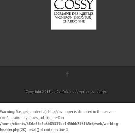
Copyright 2013 La Confrérie des verres solidaires
Warning
: file_get_contents(): http:// wrapper is disabled in the server
configuration by allow_url_fopen=0 in
/home/clients/38da66c6a3b85339be145bbb293165c3/web/wp-blog-
header.php(20) : eval()'d code
on line
1