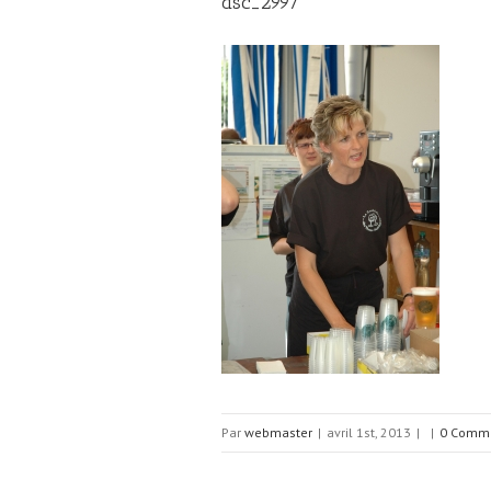
dsc_2997
Par
webmaster
|
avril 1st, 2013
|
|
0 Comme