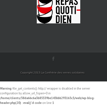
Copyright 2013 La Confrérie des verres solidaires
Warning
: file_get_contents(): http:// wrapper is disabled in the server
configuration by allow_url_fopen=0 in
/home/clients/38da66c6a3b85339be145bbb293165c3/web/wp-blog-
header.php(20) : eval()'d code
on line
1