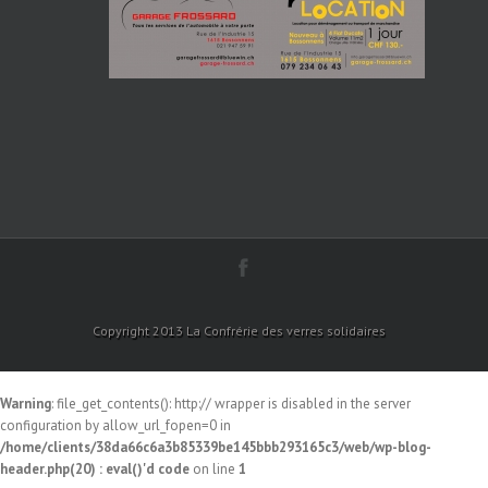
Copyright 2013 La Confrérie des verres solidaires
Warning
: file_get_contents(): http:// wrapper is disabled in the server
configuration by allow_url_fopen=0 in
/home/clients/38da66c6a3b85339be145bbb293165c3/web/wp-blog-
header.php(20) : eval()'d code
on line
1