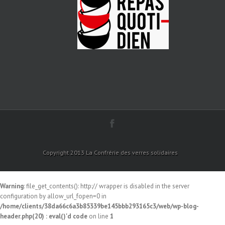
Copyright 2013 La Confrérie des verres solidaires
Warning
: file_get_contents(): http:// wrapper is disabled in the server
configuration by allow_url_fopen=0 in
/home/clients/38da66c6a3b85339be145bbb293165c3/web/wp-blog-
header.php(20) : eval()'d code
on line
1