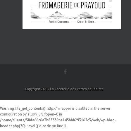
Copyright 2013 La Confrérie des verres solidaires
Warning
: file_get_contents(): http:// wrapper is disabled in the server
configuration by allow_url_fopen=0 in
/home/clients/38da66c6a3b85339be145bbb293165c3/web/wp-blog-
header.php(20) : eval()'d code
on line
1