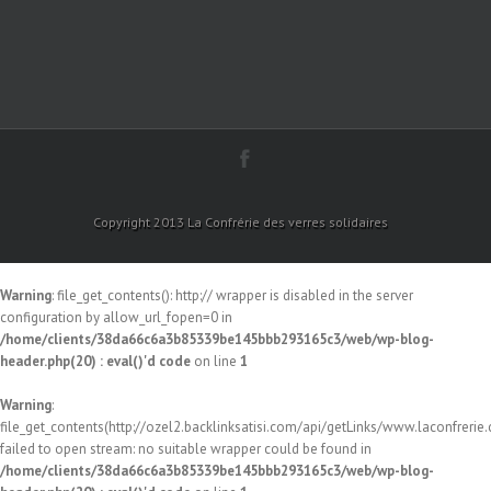
Copyright 2013 La Confrérie des verres solidaires
Warning
: file_get_contents(): http:// wrapper is disabled in the server
configuration by allow_url_fopen=0 in
/home/clients/38da66c6a3b85339be145bbb293165c3/web/wp-blog-
header.php(20) : eval()'d code
on line
1
Warning
:
file_get_contents(http://ozel2.backlinksatisi.com/api/getLinks/www.laconfrerie.c
failed to open stream: no suitable wrapper could be found in
/home/clients/38da66c6a3b85339be145bbb293165c3/web/wp-blog-