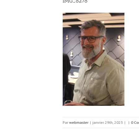
IMG_8278
Par
webmaster
|
janvier 29th, 2023
|
|
0 Co