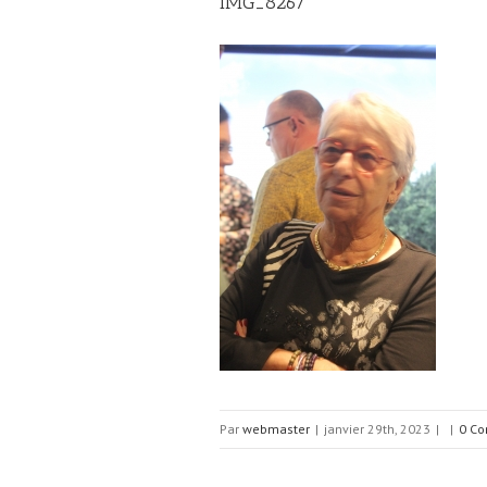
IMG_8267
Par
webmaster
|
janvier 29th, 2023
|
|
0 Co