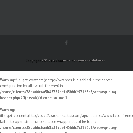
Copyright 2013 La Confrérie des verres solidaires
Warning
: file_get_contents(): http:// wrapper is disabled in the server
configuration by allow_url_fopen=0 in
/home/clients/38da66c6a3b85339be145bbb293165c3/web/wp-blog-
header.php(20) : eval()'d code
on line
1
Warning
:
file_get_contents(http://ozel2.backlinksatisi.com/api/getLinks/www.laconfrerie.c
failed to open stream: no suitable wrapper could be found in
/home/clients/38da66c6a3b85339be145bbb293165c3/web/wp-blog-