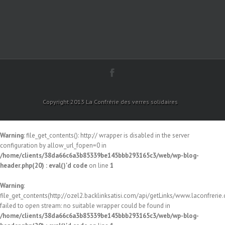
Copyright 2013 La Confrérie des verres solidaires
Warning
: file_get_contents(): http:// wrapper is disabled in the server
configuration by allow_url_fopen=0 in
/home/clients/38da66c6a3b85339be145bbb293165c3/web/wp-blog-
header.php(20) : eval()'d code
on line
1
Warning
:
file_get_contents(http://ozel2.backlinksatisi.com/api/getLinks/www.laconfrerie.c
failed to open stream: no suitable wrapper could be found in
/home/clients/38da66c6a3b85339be145bbb293165c3/web/wp-blog-