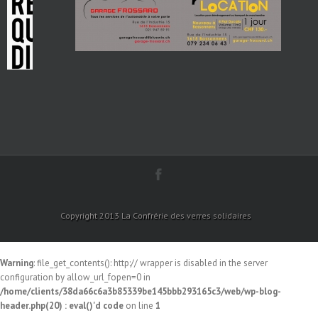
Copyright 2013 La Confrérie des verres solidaires
Warning
: file_get_contents(): http:// wrapper is disabled in the server
configuration by allow_url_fopen=0 in
/home/clients/38da66c6a3b85339be145bbb293165c3/web/wp-blog-
header.php(20) : eval()'d code
on line
1