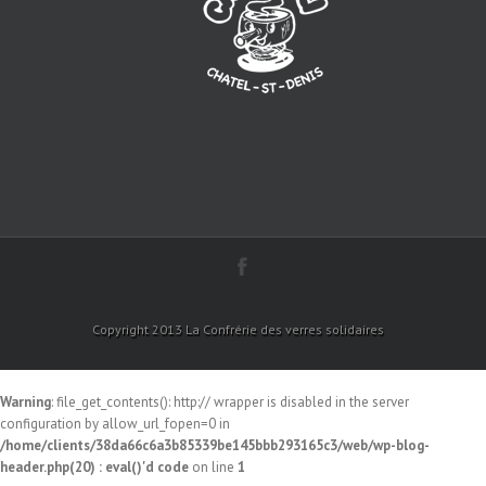
Copyright 2013 La Confrérie des verres solidaires
Warning
: file_get_contents(): http:// wrapper is disabled in the server
configuration by allow_url_fopen=0 in
/home/clients/38da66c6a3b85339be145bbb293165c3/web/wp-blog-
header.php(20) : eval()'d code
on line
1