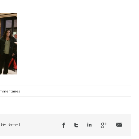
mmentaires
plate-forme !