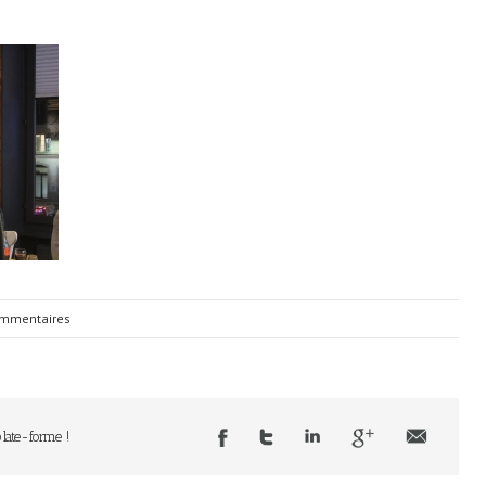
mmentaires
plate-forme !