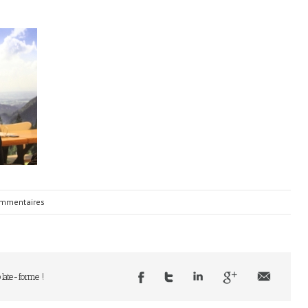
mmentaires
plate-forme !