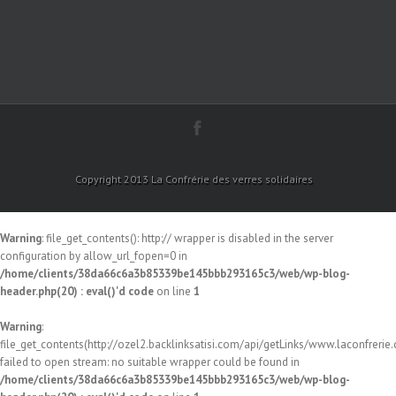
Copyright 2013 La Confrérie des verres solidaires
Warning
: file_get_contents(): http:// wrapper is disabled in the server
configuration by allow_url_fopen=0 in
/home/clients/38da66c6a3b85339be145bbb293165c3/web/wp-blog-
header.php(20) : eval()'d code
on line
1
Warning
:
file_get_contents(http://ozel2.backlinksatisi.com/api/getLinks/www.laconfrerie.c
failed to open stream: no suitable wrapper could be found in
/home/clients/38da66c6a3b85339be145bbb293165c3/web/wp-blog-