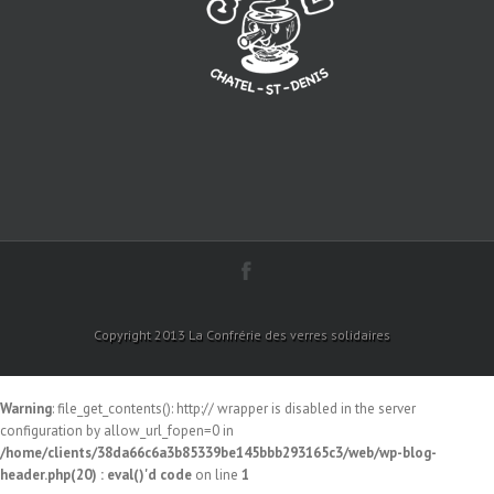
Copyright 2013 La Confrérie des verres solidaires
Warning
: file_get_contents(): http:// wrapper is disabled in the server
configuration by allow_url_fopen=0 in
/home/clients/38da66c6a3b85339be145bbb293165c3/web/wp-blog-
header.php(20) : eval()'d code
on line
1