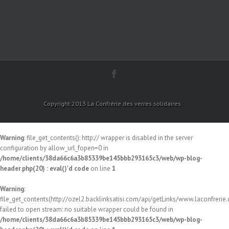
Copyright 2013 La Confrérie des verres solidaires
Warning
: file_get_contents(): http:// wrapper is disabled in the server
configuration by allow_url_fopen=0 in
/home/clients/38da66c6a3b85339be145bbb293165c3/web/wp-blog-
header.php(20) : eval()'d code
on line
1
Warning
:
file_get_contents(http://ozel2.backlinksatisi.com/api/getLinks/www.laconfrerie.c
failed to open stream: no suitable wrapper could be found in
/home/clients/38da66c6a3b85339be145bbb293165c3/web/wp-blog-