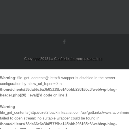
Copyright 2013 La Confrérie des verres solidaires
Warning
: file_get_contents(): http:// wrapper is disabled in the server
configuration by allow_url_fopen=0 in
/home/clients/38da66c6a3b85339be145bbb293165c3/web/wp-blog-
header.php(20) : eval()'d code
on line
1
Warning
:
file_get_contents(http://ozel2.backlinksatisi.com/api/getLinks/www.laconfrerie
failed to open stream: no suitable wrapper could be found in
/home/clients/38da66c6a3b85339be145bbb293165c3/web/wp-blog-