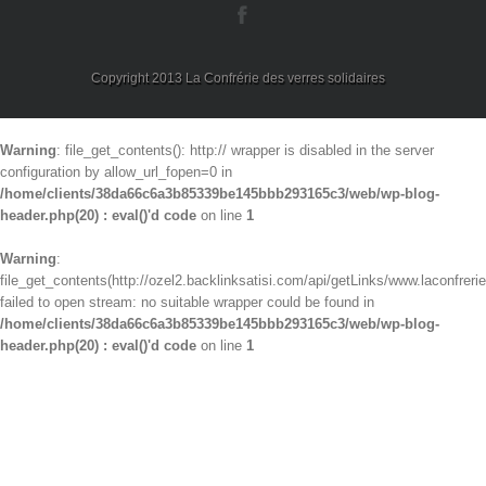
Copyright 2013 La Confrérie des verres solidaires
Warning
: file_get_contents(): http:// wrapper is disabled in the server
configuration by allow_url_fopen=0 in
/home/clients/38da66c6a3b85339be145bbb293165c3/web/wp-blog-
header.php(20) : eval()'d code
on line
1
Warning
:
file_get_contents(http://ozel2.backlinksatisi.com/api/getLinks/www.laconfrerie
failed to open stream: no suitable wrapper could be found in
/home/clients/38da66c6a3b85339be145bbb293165c3/web/wp-blog-
header.php(20) : eval()'d code
on line
1