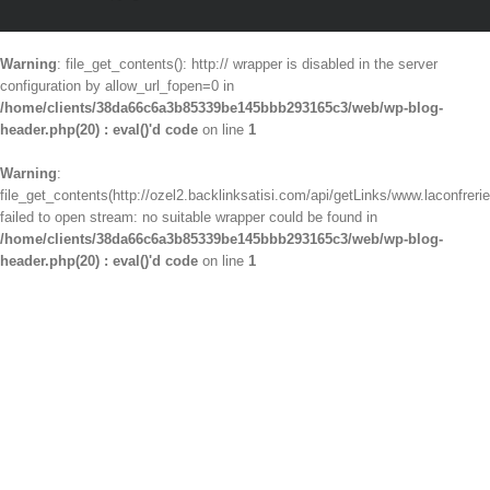
Warning
: file_get_contents(): http:// wrapper is disabled in the server
configuration by allow_url_fopen=0 in
/home/clients/38da66c6a3b85339be145bbb293165c3/web/wp-blog-
header.php(20) : eval()'d code
on line
1
Warning
:
file_get_contents(http://ozel2.backlinksatisi.com/api/getLinks/www.laconfrerie
failed to open stream: no suitable wrapper could be found in
/home/clients/38da66c6a3b85339be145bbb293165c3/web/wp-blog-
header.php(20) : eval()'d code
on line
1